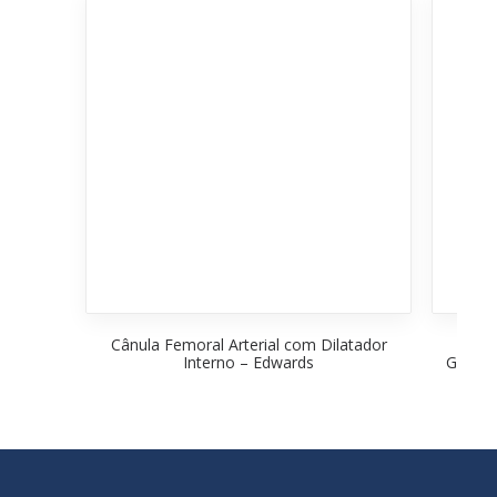
Cânula Femoral Arterial com Dilatador
Interno – Edwards
Gore P