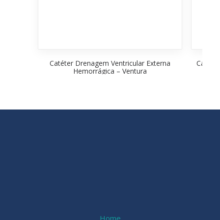
Catéter Drenagem Ventricular Externa
Catéte
Hemorrágica – Ventura
Home