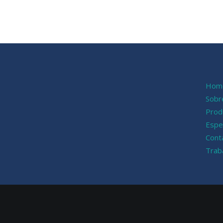
Hom
Sobr
Prod
Espe
Cont
Trab
Privacy Preference Center