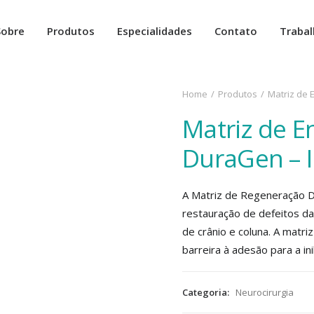
Sobre
Produtos
Especialidades
Contato
Traba
Home
Produtos
Matriz de 
Matriz de E
DuraGen – I
A Matriz de Regeneração D
restauração de defeitos d
de crânio e coluna. A mat
barreira à adesão para a ini
Categoria:
Neurocirurgia