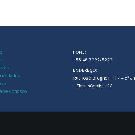
e
FONE:
e
+55 48 3222-5222
utos
ENDEREÇO:
cialidades
Rua José Brognoli, 117 – 5º a
ato
– Florianópolis – SC
alhe Conosco