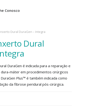
lhe Conosco
Enxerto Dural DuraGen – Integra
nxerto Dural
ntegra
ural DuraGen é indicada para a reparação e
a dura-máter em procedimentos cirúrgicos
riz DuraGen Plus™ é também indicada como
bição da fibrose peridural pós-cirúrgica.