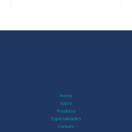
Kit Template Para Cranioplastia – Artis
Home
Sobre
Produtos
Especialidades
Contato